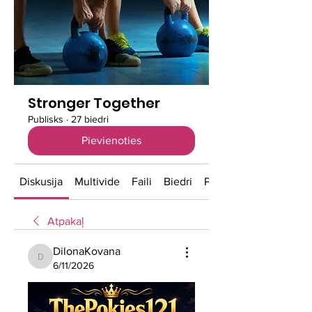
Stronger Together
Publisks
·
27 biedri
Pievienoties
Diskusija
Multivide
Faili
Biedri
Par
Atpakaļ
DilonaKovana
DilonaKovana
6/11/2026