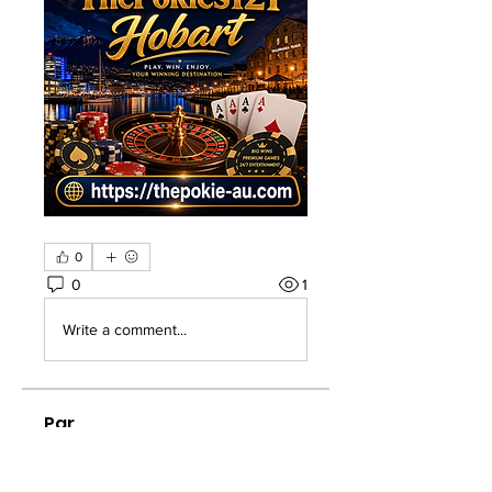
0
0
1
Write a comment...
Par
Welcome to the group! You can
connect with other members, ge
...