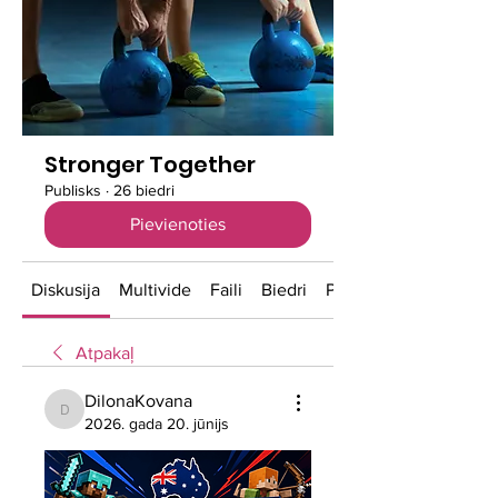
Stronger Together
Publisks
·
26 biedri
Pievienoties
Diskusija
Multivide
Faili
Biedri
Par
Atpakaļ
DilonaKovana
DilonaKovana
2026. gada 20. jūnijs