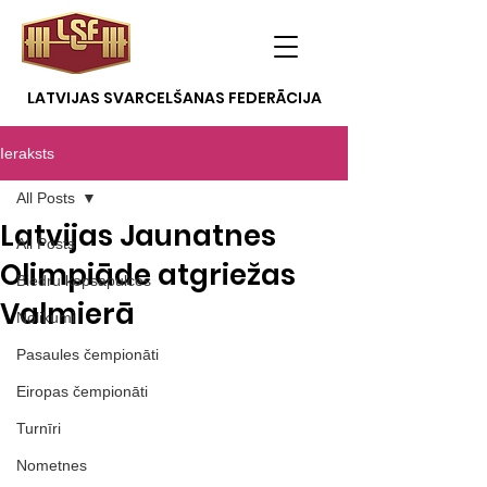
LATVIJAS SVARCELŠANAS FEDERĀCIJA
Ieraksts
All Posts
Latvijas Jaunatnes
All Posts
Olimpiāde atgriežas
Biedru kopsapulces
Valmierā
Nolikumi
Pasaules čempionāti
Eiropas čempionāti
Turnīri
Nometnes