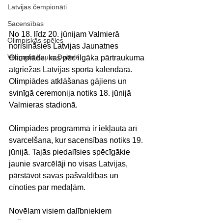
Latvijas čempionāti
Sacensības
No 18. līdz 20. jūnijam Valmierā 
Olimpiskās spēles
norisināsies Latvijas Jaunatnes 
Vecgada Kauss Dobelē
Olimpiāde, kas pēc ilgāka pārtraukuma 
atgriežas Latvijas sporta kalendārā. 
Olimpiādes atklāšanas gājiens un 
svinīgā ceremonija notiks 18. jūnijā 
Valmieras stadionā.
Olimpiādes programmā ir iekļauta arī 
svarcelšana, kur sacensības notiks 19. 
jūnijā. Tajās piedalīsies spēcīgākie 
jaunie svarcēlāji no visas Latvijas, 
pārstāvot savas pašvaldības un 
cīnoties par medaļām.
Novēlam visiem dalībniekiem 