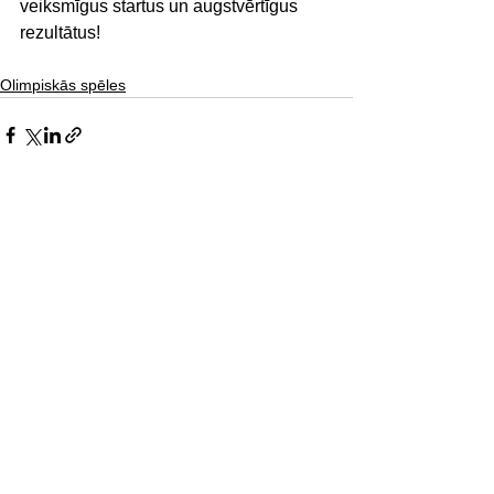
veiksmīgus startus un augstvērtīgus 
rezultātus!
Olimpiskās spēles