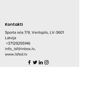
Kontakti
Sporta iela 7/9, Ventspils, LV-3601
Latvija
+37129255146
info_lsf@inbox.lv
,
www.lsfed.lv
LATVIJAS SVARCELŠANAS
FEDERĀCIJA
Reģ.Nr.
40008071995
Sporta iela 7/9, Ventspils, LV-3601
Valsts kase
Konts: LV55TREL9152770000000
SWIFT: TRELLV22
AS "SEB banka"