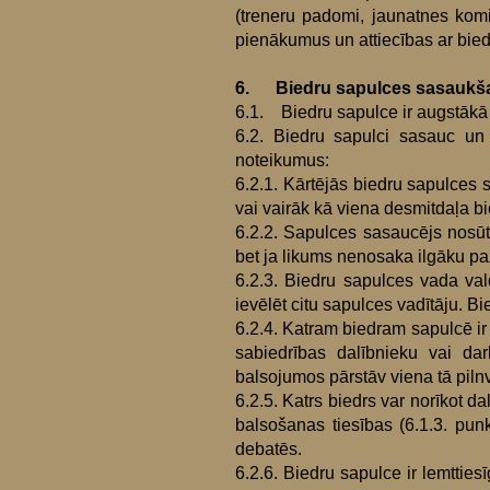
(treneru padomi, jaunatnes komisi
pienākumus un attiecības ar bied
6. Biedru sapulces sasaukš
6.1. Biedru sapulce ir augstākā b
6.2. Biedru sapulci sasauc un
noteikumus:
6.2.1. Kārtējās biedru sapulces 
vai vairāk kā viena desmitdaļa bi
6.2.2. Sapulces sasaucējs nosū
bet ja likums nenosaka ilgāku pa
6.2.3. Biedru sapulces vada val
ievēlēt citu sapulces vadītāju. B
6.2.4. Katram biedram sapulcē ir 
sabiedrības dalībnieku vai dar
balsojumos pārstāv viena tā pilnv
6.2.5. Katrs biedrs var norīkot d
balsošanas tiesības (6.1.3. pun
debatēs.
6.2.6. Biedru sapulce ir lemttie