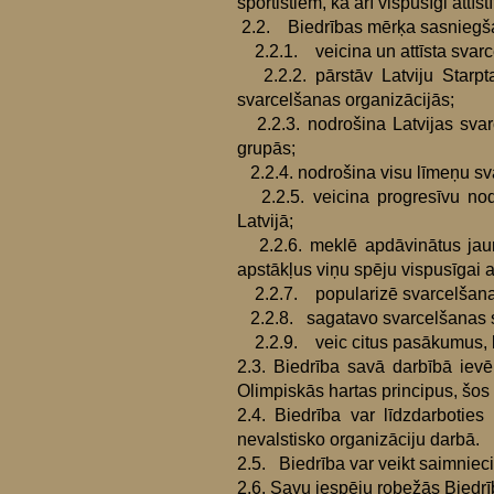
sportistiem, kā arī vispusīgi attīs
2.2. Biedrības mērķa sasniegša
2.2.1. veicina un attīsta svarce
2.2.2. pārstāv Latviju Starpta
svarcelšanas organizācijās;
2.2.3. nodrošina Latvijas sva
grupās;
2.2.4. nodrošina visu līmeņu sva
2.2.5. veicina progresīvu nod
Latvijā;
2.2.6. meklē apdāvinātus jauni
apstākļus viņu spēju vispusīgai at
2.2.7. popularizē svarcelšanas 
2.2.8. sagatavo svarcelšanas sp
2.2.9. veic citus pasākumus, ka
2.3. Biedrība savā darbībā iev
Olimpiskās hartas principus, šos
2.4. Biedrība var līdzdarboties
nevalstisko organizāciju darbā.
2.5. Biedrība var veikt saimnie
2.6. Savu iespēju robežās Biedrīb