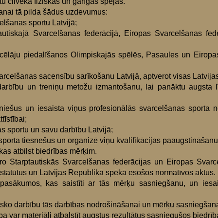
tītu cilvēka fiziskās un garīgās spējas.
nai tā pilda šādus uzdevumus:
lšanas sportu Latvijā;
utiskajā Svarcelšanas federācijā, Eiropas Svarcelšanas feder
rcēlāju piedalīšanos Olimpiskajās spēlēs, Pasaules un Eiro
rcelšanas sacensību sarīkošanu Latvijā, aptverot visas Latvijas
arbību un treniņu metožu izmantošanu, lai panāktu augsta 
ešus un iesaista viņus profesionālās svarcelšanas sporta n
tīstībai;
sportu un savu darbību Latvijā;
orta tiesnešus un organizē viņu kvalifikācijas paaugstināšanu
s atbilst biedrības mērķim.
ēro Starptautiskās Svarcelšanas federācijas un Eiropas Svarc
 statūtus un Latvijas Republikā spēkā esošos normatīvos aktus.
 pasākumos, kas saistīti ar tās mērķu sasniegšanu, un iesais
cisko darbību tās darbības nodrošināšanai un mērķu sasniegšana
a var materiāli atbalstīt augstus rezultātus sasniegušos biedrība