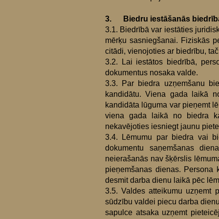
3. Biedru iestāšanās biedrībā
3.1. Biedrībā var iestāties jurid
mērķu sasniegšanai. Fiziskās pe
citādi, vienojoties ar biedrību, t
3.2. Lai iestātos biedrībā, pe
dokumentus nosaka valde.
3.3. Par biedra uzņemšanu bied
kandidātu. Viena gada laikā n
kandidāta lūguma var pieņemt l
viena gada laikā no biedra ka
nekavējoties iesniegt jaunu pie
3.4. Lēmumu par biedra vai bi
dokumentu saņemšanas dienas.
neierašanās nav šķērslis lēmuma
pieņemšanas dienas. Persona kļ
desmit darba dienu laikā pēc l
3.5. Valdes atteikumu uzņemt pa
sūdzību valdei piecu darba dien
sapulce atsaka uzņemt pieteicēj