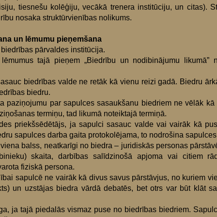
ju, tiesnešu kolēģiju, vecākā trenera institūciju, un citas). St
rību nosaka struktūrvienības nolikums.
ana un lēmumu pieņemšana
iedrības pārvaldes institūcija.
 lēmumus tajā pieņem „Biedrību un nodibinājumu likumā” not
sasauc biedrības valde ne retāk kā vienu reizi gadā. Biedru ār
edrības biedru.
ta paziņojumu par sapulces sasaukšanu biedriem ne vēlāk kā 
ziņošanas termiņu, tad likumā noteiktajā termiņā.
des priekšsēdētājs, ja sapulci sasauc valde vai vairāk kā pu
iedru sapulces darba gaita protokolējama, to nodrošina sapulces 
viena balss, neatkarīgi no biedra – juridiskās personas pārstāvē
binieku) skaita, darbības salīdzinošā apjoma vai citiem rā
arota fiziskā persona.
alībai sapulcē ne vairāk kā divus savus pārstāvjus, no kuriem vie
kts) un uzstājas biedra vārdā debatēs, bet otrs var būt klāt s
sīga, ja tajā piedalās vismaz puse no biedrības biedriem. Sapul