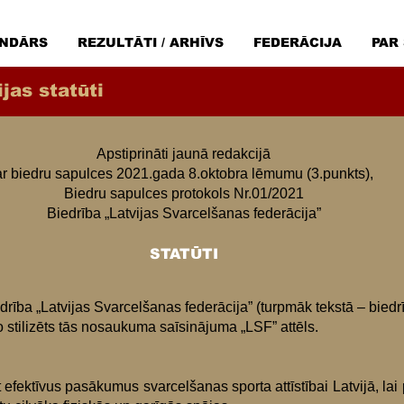
NDĀRS
REZULTĀTI / ARHĪVS
FEDERĀCIJA
PAR
jas statūti
Apstiprināti jaunā redakcijā
ar biedru sapulces 2021.gada 8.oktobra lēmumu (3.punkts),
Biedru sapulces protokols Nr.01/2021
Biedrība „Latvijas Svarcelšanas federācija”
STATŪTI
rība „Latvijas Svarcelšanas federācija” (turpmāk tekstā – biedrī
stilizēts tās nosaukuma saīsinājuma „LSF” attēls.
t efektīvus pasākumus svarcelšanas sporta attīstībai Latvijā, lai 