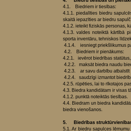
4. Biedru tiesības un pienā
4.1. Biedriem ir tiesības:
4.1.1. piedalīties biedru sapul
skaitā iepazīties ar biedru sapu
4.1.2. ieteikt fiziskās personas,
4.1.3. valdes noteiktā kārtībā 
sporta inventāru, tehniskos līdze
4.1.4. iesniegt priekšlikumus par
4.2. Biedriem ir pienākums:
4.2.1. ievērot biedrības statūtu
4.2.2. maksāt biedra naudu bied
4.2.3. ar savu darbību atbalstī
4.2.4. saudzīgi izmantot biedrīb
4.2.5. rūpēties, lai to rīkotajos 
4.3. Biedra kandidātam ir visas 
4.1.2. punktā noteiktās tiesības.
4.4. Biedram un biedra kandidāta
biedra vienošanos.
5. Biedrības struktūrvienība
5.1. Ar biedru sapulces lēmumu ap