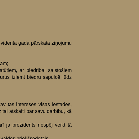
revidenta gada pārskata ziņojumu
bām;
tūtiem, ar biedrībai saistošiem
urus izlemt biedru sapulcē lūdz
tāv tās intereses visās iestādēs,
 tai atskaiti par savu darbību, kā
ī ja prezidents nespēj veikt tā
a valdes priekšsēdētājs.