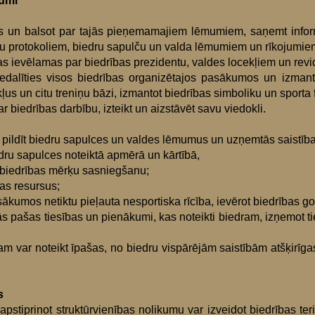
kumi
cēs un balsot par tajās pieņemamajiem lēmumiem, saņemt inform
lču protokoliem, biedru sapulču un valda lēmumiem un rīkojumie
 kas ievēlamas par biedrības prezidentu, valdes locekļiem un revi
piedalīties visos biedrības organizētajos pasākumos un izman
kļus un citu treniņu bāzi, izmantot biedrības simboliku un sporta
 biedrības darbību, izteikt un aizstāvēt savu viedokli.
s, pildīt biedru sapulces un valdes lēmumus un uzņemtās saistība
ru sapulces noteiktā apmērā un kārtībā,
t biedrības mērķu sasniegšanu;
as resursus;
pasākumos netiktu pieļauta nesportiska rīcība, ievērot biedrības 
tās pašas tiesības un pienākumi, kas noteikti biedram, izņemot t
m var noteikt īpašas, no biedru vispārējām saistībām atšķirīgas
s
stiprinot struktūrvienības nolikumu var izveidot biedrības terit