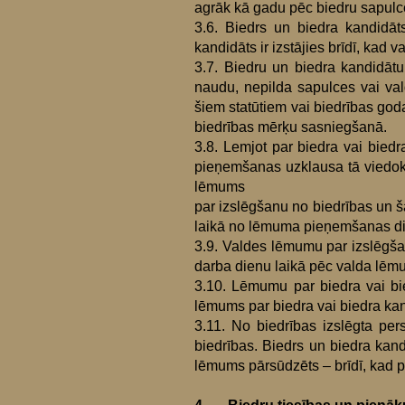
agrāk kā gadu pēc biedru sapul
3.6. Biedrs un biedra kandidāts
kandidāts ir izstājies brīdī, ka
3.7. Biedru un biedra kandidāt
naudu, nepilda sapulces vai val
šiem statūtiem vai biedrības god
biedrības mērķu sasniegšanā.
3.8. Lemjot par biedra vai bied
pieņemšanas uzklausa tā viedokl
lēmums
par izslēgšanu no biedrības un 
laikā no lēmuma pieņemšanas d
3.9. Valdes lēmumu par izslēgšan
darba dienu laikā pēc valda lē
3.10. Lēmumu par biedra vai bi
lēmums par biedra vai biedra kan
3.11. No biedrības izslēgta pe
biedrības. Biedrs un biedra kan
lēmums pārsūdzēts – brīdī, kad 