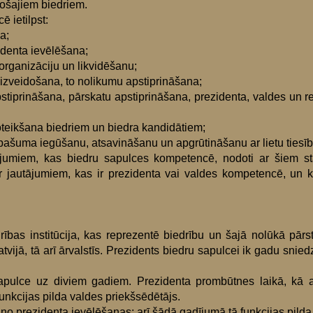
sošajiem biedriem.
 ietilpst:
a;
identa ievēlēšana;
rganizāciju un likvidēšanu;
 izveidošana, to nolikumu apstiprināšana;
pstiprināšana, pārskatu apstiprināšana, prezidenta, valdes un 
teikšana biedriem un biedra kandidātiem;
ašuma iegūšanu, atsavināšanu un apgrūtināšanu ar lietu tiesī
ājumiem, kas biedru sapulces kompetencē, nodoti ar šiem sta
r jautājumiem, kas ir prezidenta vai valdes kompetencē, un k
drības institūcija, kas reprezentē biedrību un šajā nolūkā pārs
ijā, tā arī ārvalstīs. Prezidents biedru sapulcei ik gadu sniedz
sapulce uz diviem gadiem. Prezidenta prombūtnes laikā, kā ar
unkcijas pilda valdes priekšsēdētājs.
s no prezidenta ievēlēšanas; arī šādā gadījumā tā funkcijas pild