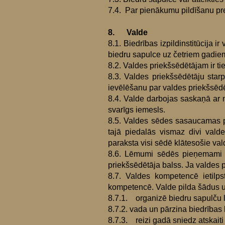
7.4. Par pienākumu pildīšanu pr
8. Valde
8.1. Biedrības izpildinstitūcija i
biedru sapulce uz četriem gadie
8.2. Valdes priekšsēdētājam ir tie
8.3. Valdes priekšsēdētāju starp
ievēlēšanu par valdes priekšsēdē
8.4. Valde darbojas saskaņā ar n
svarīgs iemesls.
8.5. Valdes sēdes sasaucamas pē
tajā piedalās vismaz divi vald
paraksta visi sēdē klātesošie val
8.6. Lēmumi sēdēs pieņemami ar
priekšsēdētāja balss. Ja valdes
8.7. Valdes kompetencē ietilps
kompetencē. Valde pilda šādus
8.7.1. organizē biedru sapulču 
8.7.2. vada un pārzina biedrības 
8.7.3. reizi gadā sniedz atskaiti