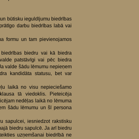
u un būtisku ieguldījumu biedrības
prātīgo darbu biedrības labā vai
kuma formu un tam pievienojamos
biedrības biedru vai kā biedra
alde patstāvīgi vai pēc biedra
. Ja valde šādu lēmumu nepieņem
dra kandidāta statusu, bet var
ēļu laikā no visu nepieciešamo
usa tā viedoklis. Pieteicēja
eicējam nedēļas laikā no lēmuma
eņem šādu lēmumu un šī persona
u sapulcei, iesniedzot rakstisku
jā biedru sapulcē. Ja arī biedru
eteikties uzņemšanai biedrībā ne