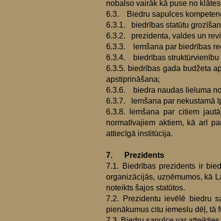
nobalso vairāk kā puse no klāte
6.3. Biedru sapulces kompetencē
6.3.1. biedrības statūtu grozīšan
6.3.2. prezidenta, valdes un rev
6.3.3. lemšana par biedrības reo
6.3.4. biedrības struktūrvienību
6.3.5. biedrības gada budžeta a
apstiprināšana;
6.3.6. biedra naudas lieluma no
6.3.7. lemšana par nekustamā īp
6.3.8. lemšana par citiem jaut
normatīvajiem aktiem, kā arī pa
attiecīgā institūcija.
7. Prezidents
7.1. Biedrības prezidents ir bie
organizācijās, uzņēmumos, kā Latv
noteikts šajos statūtos.
7.2. Prezidentu ievēlē biedru 
pienākumus citu iemeslu dēļ, tā f
7.3. Biedru sapulce var atteiktie