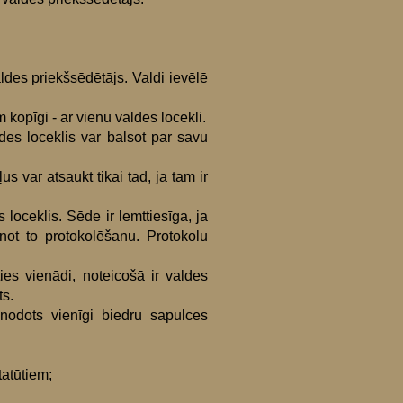
aldes priekšsēdētājs. Valdi ievēlē
 kopīgi - ar vienu valdes locekli.
ldes loceklis var balsot par savu
 var atsaukt tikai tad, ja tam ir
oceklis. Sēde ir lemttiesīga, ja
not to protokolēšanu. Protokolu
es vienādi, noteicošā ir valdes
ts.
nodots vienīgi biedru sapulces
tatūtiem;