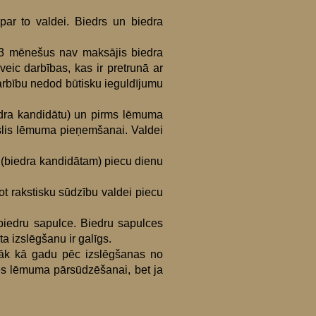
 par to valdei. Biedrs un biedra
ā 3 mēnešus nav maksājis biedra
ic darbības, kas ir pretrunā ar
darbību nedod būtisku ieguldījumu
edra kandidātu) un pirms lēmuma
slis lēmuma pieņemšanai. Valdei
 (biedra kandidātam) piecu dienu
t rakstisku sūdzību valdei piecu
biedru sapulce. Biedru sapulces
 izslēgšanu ir galīgs.
rāk kā gadu pēc izslēgšanas no
des lēmuma pārsūdzēšanai, bet ja