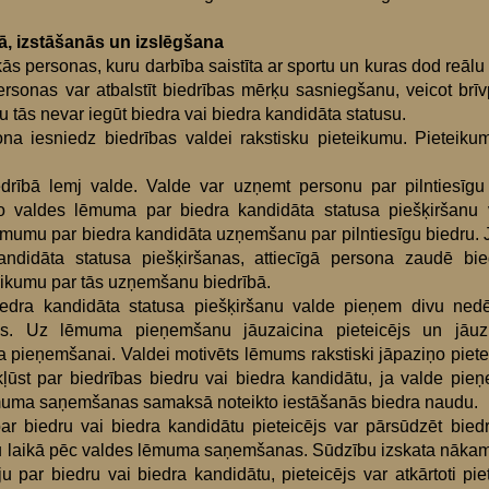
, izstāšanās un izslēgšana
iskās personas, kuru darbība saistīta ar sportu un kuras dod reāl
rsonas var atbalstīt biedrības mērķu sasniegšanu, veicot brīv
aču tās nevar iegūt biedra vai biedra kandidāta statusu.
rsona iesniedz biedrības valdei rakstisku pieteikumu. Pietei
rībā lemj valde. Valde var uzņemt personu par pilntiesīgu 
o valdes lēmuma par biedra kandidāta statusa piešķiršanu v
ēmumu par biedra kandidāta uzņemšanu par pilntiesīgu biedru
ndidāta statusa piešķiršanas, attiecīgā persona zaudē bie
teikumu par tās uzņemšanu biedrībā.
edra kandidāta statusa piešķiršanu valde pieņem divu ned
 Uz lēmuma pieņemšanu jāuzaicina pieteicējs un jāuzkla
 pieņemšanai. Valdei motivēts lēmums rakstiski jāpaziņo piet
ūst par biedrības biedru vai biedra kandidātu, ja valde pi
ēmuma saņemšanas samaksā noteikto iestāšanās biedra naudu.
r biedru vai biedra kandidātu pieteicējs var pārsūdzēt biedr
u laikā pēc valdes lēmuma saņemšanas. Sūdzību izskata nākama
u par biedru vai biedra kandidātu, pieteicējs var atkārtoti pi