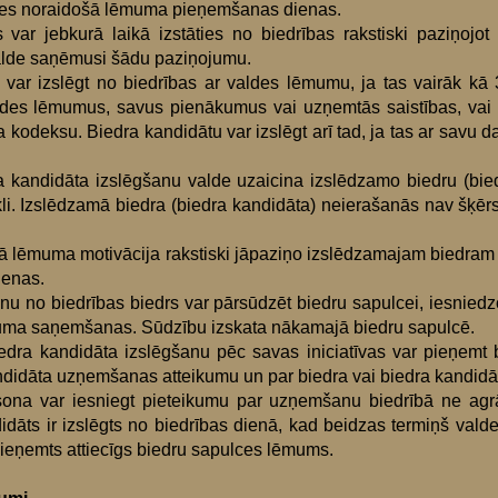
ces noraidošā lēmuma pieņemšanas dienas.
 var jebkurā laikā izstāties no biedrības rakstiski paziņojot
d valde saņēmusi šādu paziņojumu.
u var izslēgt no biedrības ar valdes lēmumu, ja tas vairāk k
des lēmumus, savus pienākumus vai uzņemtās saistības, vai ve
a kodeksu. Biedra kandidātu var izslēgt arī tad, ja tas ar savu 
ra kandidāta izslēgšanu valde uzaicina izslēdzamo biedru (bi
i. Izslēdzamā biedra (biedra kandidāta) neierašanās nav šķēr
šā lēmuma motivācija rakstiski jāpaziņo izslēdzamajam biedram
ienas.
u no biedrības biedrs var pārsūdzēt biedru sapulcei, iesniedzo
muma saņemšanas. Sūdzību izskata nākamajā biedru sapulcē.
edra kandidāta izslēgšanu pēc savas iniciatīvas var pieņemt 
didāta uzņemšanas atteikumu un par biedra vai biedra kandidāta
rsona var iesniegt pieteikumu par uzņemšanu biedrībā ne ag
didāts ir izslēgts no biedrības dienā, kad beidzas termiņš val
pieņemts attiecīgs biedru sapulces lēmums.