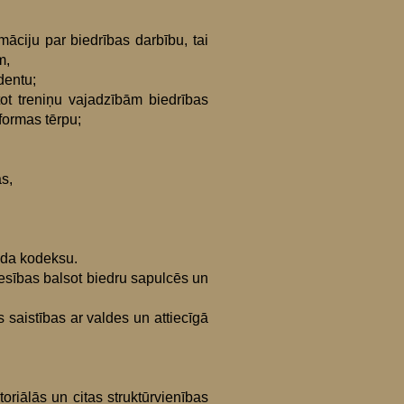
āciju par biedrības darbību, tai
m,
dentu;
tot treniņu vajadzībām biedrības
 formas tērpu;
s,
goda kodeksu.
iesības balsot biedru sapulcēs un
 saistības ar valdes un attiecīgā
oriālās un citas struktūrvienības