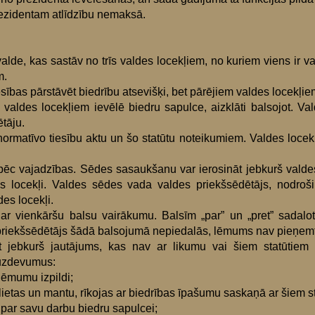
ezidentam atlīdzību nemaksā.
r valde, kas sastāv no trīs valdes locekļiem, no kuriem viens ir v
m.
sības pārstāvēt biedrību atsevišķi, bet pārējiem valdes locekļiem
 valdes locekļiem ievēlē biedru sapulce, aizklāti balsojot. Va
tāju.
ormatīvo tiesību aktu un šo statūtu noteikumiem. Valdes locekļus
c vajadzības. Sēdes sasaukšanu var ierosināt jebkurš valdes l
es locekļi. Valdes sēdes vada valdes priekšsēdētājs, nodroši
des locekļi.
 vienkāršu balsu vairākumu. Balsīm „par” un „pret” sadaloti
 priekšsēdētājs šādā balsojumā nepiedalās, lēmums nav pieņem
t jebkurš jautājums, kas nav ar likumu vai šiem statūtiem 
 uzdevumus:
lēmumu izpildi;
lietas un mantu, rīkojas ar biedrības īpašumu saskaņā ar šiem s
 par savu darbu biedru sapulcei;