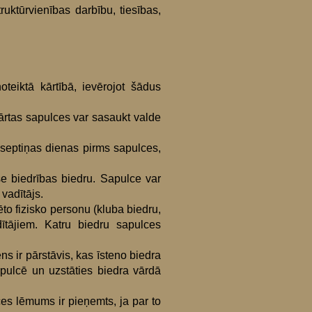
ruktūrvienības darbību, tiesības,
eiktā kārtībā, ievērojot šādus
kārtas sapulces var sasaukt valde
septiņas dienas pirms sapulces,
se biedrības biedru. Sapulce var
vadītājs.
to fizisko personu (kluba biedru,
dītājiem. Katru biedru sapulces
ns ir pārstāvis, kas īsteno biedra
apulcē un uzstāties biedra vārdā
ces lēmums ir pieņemts, ja par to