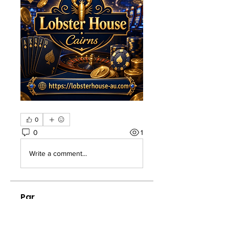
0
0
1
Write a comment...
Par
Welcome to the group! You can
connect with other members, ge
...