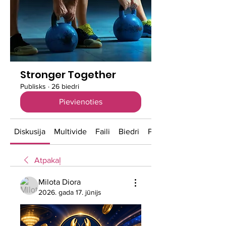
Stronger Together
Publisks
·
26 biedri
Pievienoties
Diskusija
Multivide
Faili
Biedri
Par
Atpakaļ
Milota Diora
2026. gada 17. jūnijs