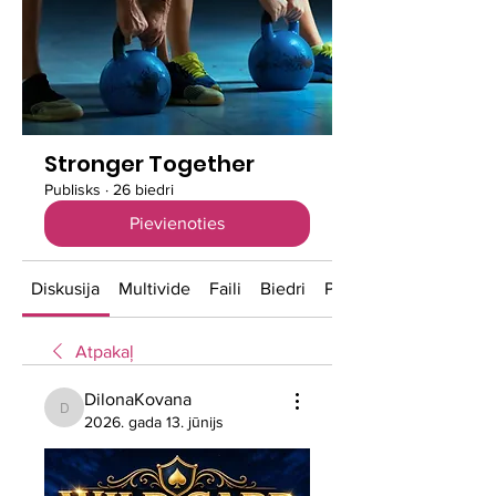
Stronger Together
Publisks
·
26 biedri
Pievienoties
Diskusija
Multivide
Faili
Biedri
Par
Atpakaļ
DilonaKovana
DilonaKovana
2026. gada 13. jūnijs