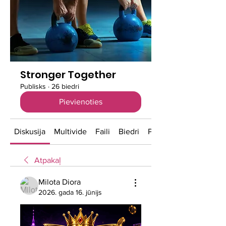
Stronger Together
Publisks
·
26 biedri
Pievienoties
Diskusija
Multivide
Faili
Biedri
Par
Atpakaļ
Milota Diora
2026. gada 16. jūnijs