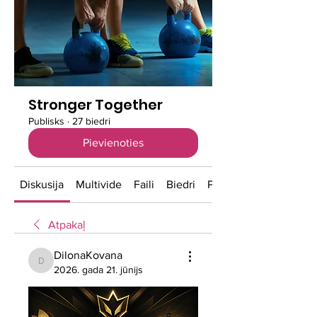
Stronger Together
Publisks
·
27 biedri
Pievienoties
Diskusija
Multivide
Faili
Biedri
Par
Atpakaļ
DilonaKovana
DilonaKovana
2026. gada 21. jūnijs